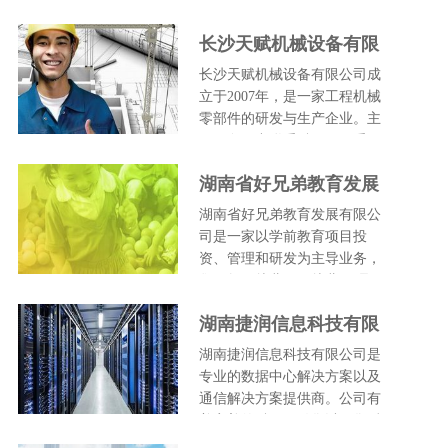
目标，在国内率先系统推出了
完善的100种体验快乐教育理
长沙天赋机械设备有限
念。水果魔方梅...
公司正
长沙天赋机械设备有限公司成
立于2007年，是一家工程机械
零部件的研发与生产企业。主
要服务于中联重科、三一重工
等工程机械企业，现有员工
湖南省好兄弟教育发展
169人，高級技术人...
有限公
湖南省好兄弟教育发展有限公
司是一家以学前教育项目投
资、管理和研发为主导业务，
集早教、幼儿园、幼儿园 品
牌联盟、幼儿职业体验中心、
湖南捷润信息科技有限
户外亲子营为一体...
公司正
湖南捷润信息科技有限公司是
专业的数据中心解决方案以及
通信解决方案提供商。公司有
着完善的科研、销售以及售后
安装、维保服务体系。自公司