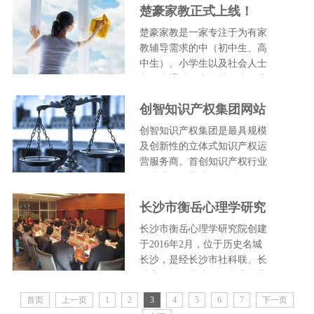
楚豪家教正式上线！
成立之初，凭...
楚豪家教是一家专注于为有家
教辅导需求的中（初中生、高
中生）、小学生以及社会人士
和有意通过做家教获取生活费
的在校大学生（专科生、本科
创智知识产权集团网站
生、硕士生）...
正式上
创智知识产权集团是最具规模
及创新性的立体式知识产权运
营服务商。首创知识产权行业
一站式服务模式，同时集团在
全球知识产权服务领域率先提
长沙市衡岳心理学研究
出知识产权三...
院正式
长沙市衡岳心理学研究院创建
于2016年2月，位于历史名城
长沙，是经长沙市社科联、长
沙市民政局批准的民办非企业
公益机构。以衡山与岳麓山两
首页
上一页
1
2
3
4
5
6
7
下一页
山的名字命名，其...