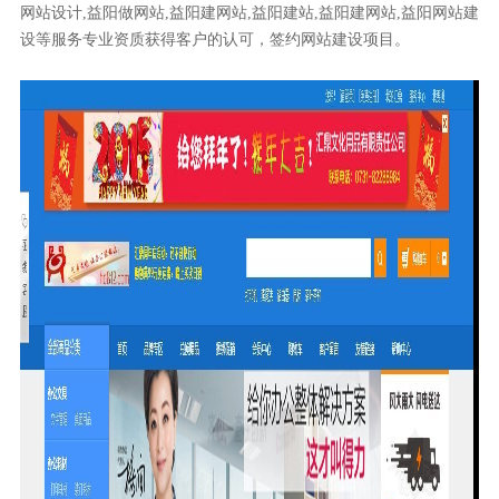
网站设计,益阳做网站,益阳建网站,益阳建站,益阳建网站,益阳网站建
设等服务专业资质获得客户的认可，签约网站建设项目。